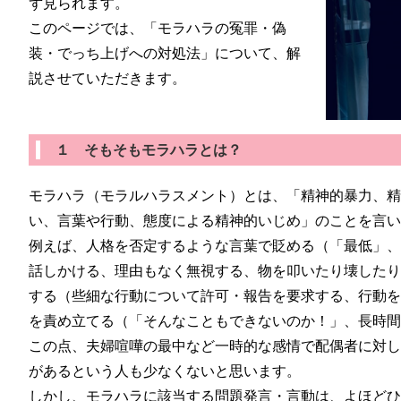
ず見られます。
このページでは、「モラハラの冤罪・偽
装・でっち上げへの対処法」について、解
説させていただきます。
１ そもそもモラハラとは？
モラハラ（モラルハラスメント）とは、「精神的暴力、
い、言葉や行動、態度による精神的いじめ」のことを言
例えば、人格を否定するような言葉で貶める（「最低」
話しかける、理由もなく無視する、物を叩いたり壊した
する（些細な行動について許可・報告を要求する、行動
を責め立てる（「そんなこともできないのか！」、長時
この点、夫婦喧嘩の最中など一時的な感情で配偶者に対
があるという人も少なくないと思います。
しかし、モラハラに該当する問題発言・言動は、よほど