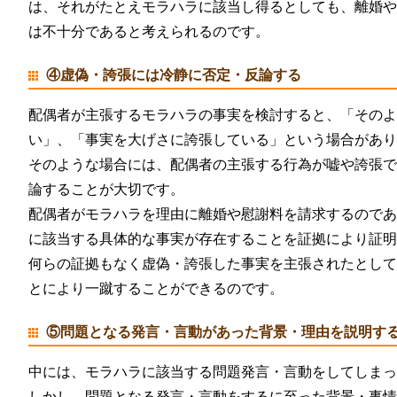
は、それがたとえモラハラに該当し得るとしても、離婚
は不十分であると考えられるのです。
④虚偽・誇張には冷静に否定・反論する
配偶者が主張するモラハラの事実を検討すると、「その
い」、「事実を大げさに誇張している」という場合があ
そのような場合には、配偶者の主張する行為が嘘や誇張
論することが大切です。
配偶者がモラハラを理由に離婚や慰謝料を請求するので
に該当する具体的な事実が存在することを証拠により証
何らの証拠もなく虚偽・誇張した事実を主張されたとし
とにより一蹴することができるのです。
⑤問題となる発言・言動があった背景・理由を説明す
中には、モラハラに該当する問題発言・言動をしてしま
しかし、問題となる発言・言動をするに至った背景・事