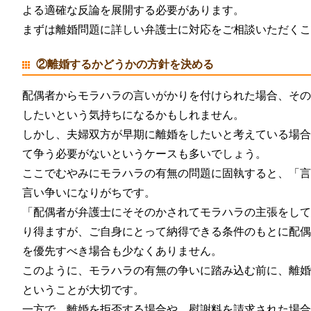
よる適確な反論を展開する必要があります。
まずは離婚問題に詳しい弁護士に対応をご相談いただく
②離婚するかどうかの方針を決める
配偶者からモラハラの言いがかりを付けられた場合、そ
したいという気持ちになるかもしれません。
しかし、夫婦双方が早期に離婚をしたいと考えている場
て争う必要がないというケースも多いでしょう。
ここでむやみにモラハラの有無の問題に固執すると、「
言い争いになりがちです。
「配偶者が弁護士にそそのかされてモラハラの主張をし
り得ますが、ご自身にとって納得できる条件のもとに配
を優先すべき場合も少なくありません。
このように、モラハラの有無の争いに踏み込む前に、離
ということが大切です。
一方で、離婚を拒否する場合や、慰謝料を請求された場