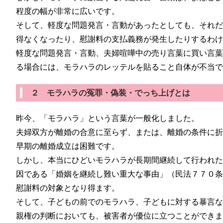
程度の幅が非常に広いです。
そして、軽度な問題発言・言動があったとしても、それ
得なくなったり、慰謝料の支払義務が発生したりするわ
軽度な問題発言・言動、夫婦喧嘩中の売り言葉に買い言
る場合には、モラハラのレッテルを貼ること自体が不当
２ モラハラの冤罪・偽装・でっち上げとは
昨今、「モラハラ」という言葉が一般化しました。
夫婦双方が離婚の合意に至らず、または、離婚の条件に
早期の離婚成立は困難です。
しかし、本当にひどいモラハラが長期間継続して行われ
因である「婚姻を継続し難い重大な事由」（民法７７０
慰謝料の対象となり得ます。
そして、子どもの前でのモラハラ、子どもに対する暴言
親権の判断においても、被害者が優位に立つことができ