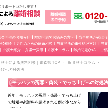
談会開催のお知らせ
離婚問題でお悩みの方へ
当事務所が選ばれ
離婚相談
男性のための離婚相談
当事務所の事件処理方針
当事
弁護士紹介
弁護士費用
弁護士コラム
離婚問題Q&A
ご相
弁護士による無料相談｜青森県
TOP
弁護士コラム
上げへの対処法
モラハラの冤罪・偽装・でっち上げへの対処
近年、モラハラの冤罪・偽装・でっち上げ
で離婚や慰謝料を請求される例が少なから