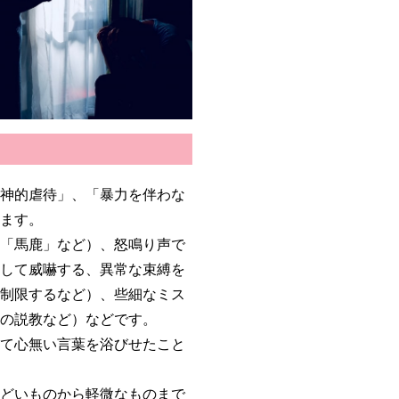
精神的虐待」、「暴力を伴わな
います。
、「馬鹿」など）、怒鳴り声で
りして威嚇する、異常な束縛を
を制限するなど）、些細なミス
間の説教など）などです。
して心無い言葉を浴びせたこと
ひどいものから軽微なものまで