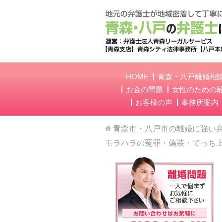
HOME
青森・八戸離婚相
お金の問題
女性のための
お客様の声
事務所案内
青森市・八戸市の離婚に強い
モラハラの冤罪・偽装・でっち