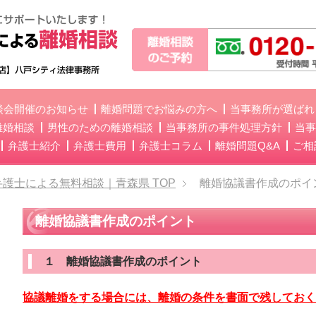
談会開催のお知らせ
離婚問題でお悩みの方へ
当事務所が選ばれ
離婚相談
男性のための離婚相談
当事務所の事件処理方針
当事
弁護士紹介
弁護士費用
弁護士コラム
離婚問題Q&A
ご相
弁護士による無料相談｜青森県
TOP
離婚協議書作成のポイ
離婚協議書作成のポイント
１ 離婚協議書作成のポイント
協議離婚をする場合には、離婚の条件を書面で残してお