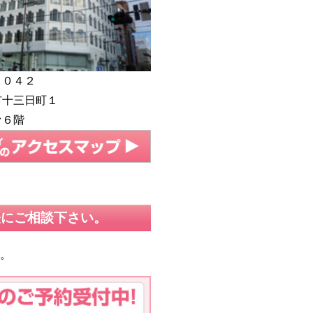
００４２
市十三日町１
ァ６階
軽にご相談下さい。
す。