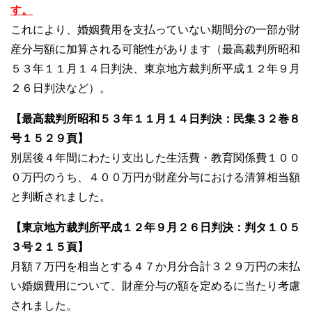
す。
これにより、婚姻費用を支払っていない期間分の一部が財
産分与額に加算される可能性があります（最高裁判所昭和
５３年１１月１４日判決、東京地方裁判所平成１２年９月
２６日判決など）。
【最高裁判所昭和５３年１１月１４日判決：民集３２巻８
号１５２９頁】
別居後４年間にわたり支出した生活費・教育関係費１００
０万円のうち、４００万円が財産分与における清算相当額
と判断されました。
【東京地方裁判所平成１２年９月２６日判決：判タ１０５
３号２１５頁】
月額７万円を相当とする４７か月分合計３２９万円の未払
い婚姻費用について、財産分与の額を定めるに当たり考慮
されました。