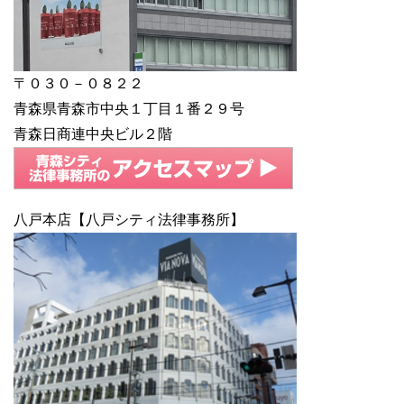
〒０３０－０８２２
青森県青森市中央１丁目１番２９号
青森日商連中央ビル２階
八戸本店【八戸シティ法律事務所】