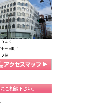
００４２
市十三日町１
ァ６階
軽にご相談下さい。
す。