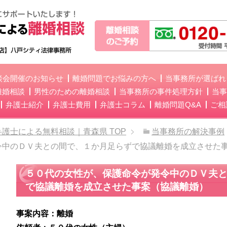
談会開催のお知らせ
離婚問題でお悩みの方へ
当事務所が選ばれ
離婚相談
男性のための離婚相談
当事務所の事件処理方針
当事
弁護士紹介
弁護士費用
弁護士コラム
離婚問題Q&A
ご相
弁護士による無料相談｜青森県
TOP
当事務所の解決事例
令中のＤＶ夫との間で、１か月足らずで協議離婚を成立させた
５０代の女性が、保護命令が発令中のＤＶ夫
で協議離婚を成立させた事案（協議離婚）
事案内容：離婚