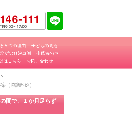
る５つの理由
子どもの問題
務所の解決事例
推薦者の声
談はこちら
お問い合わせ
事案（協議離婚）
との間で、１か月足らず