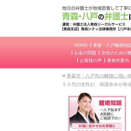
HOME
青森・八戸離婚相
お金の問題
女性のための
お客様の声
事務所案内
青森市・八戸市の離婚に強い
５０代の女性が、保護命令が発