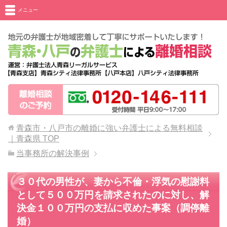
メニュー
青森市・八戸市の離婚に強い弁護士による無料相談
｜青森県
TOP
当事務所の解決事例
３０代の男性が、妻から不倫・浮気の慰謝料
として５００万円を請求されたのに対し、解
決金１００万円の支払に収めた事案（調停離
婚）