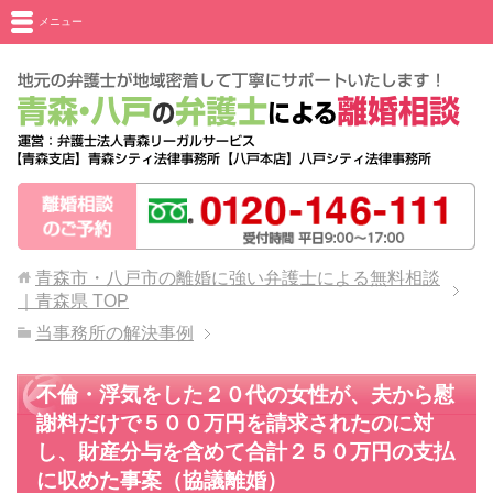
メニュー
青森市・八戸市の離婚に強い弁護士による無料相談
｜青森県
TOP
当事務所の解決事例
不倫・浮気をした２０代の女性が、夫から慰
謝料だけで５００万円を請求されたのに対
し、財産分与を含めて合計２５０万円の支払
に収めた事案（協議離婚）